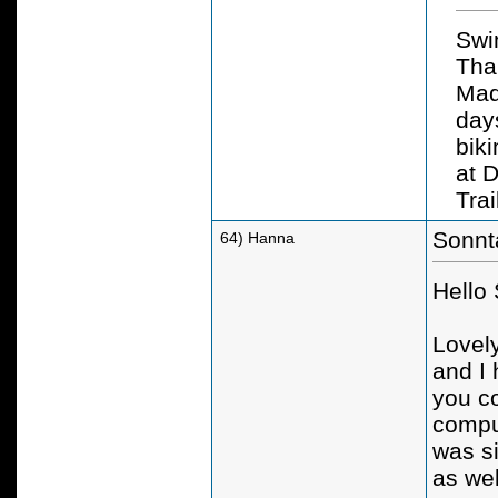
Swi
Than
Mad
day
biki
at 
Trai
Sonnt
64) Hanna
Hello
Lovely
and I
you co
comput
was si
as wel