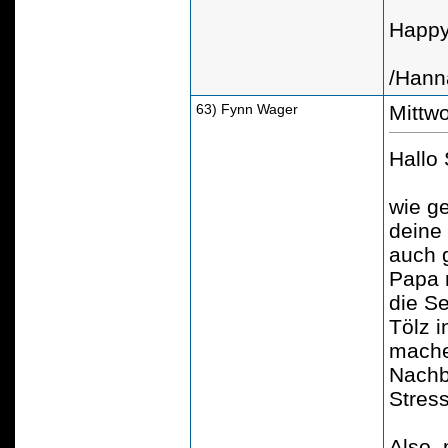
Happy
/Hann
63) Fynn Wager
Mittw
Hallo
wie ge
deine 
auch 
Papa 
die S
Tölz 
mache
Nachb
Stres
Also,