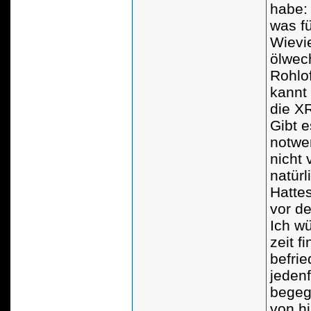
habe:
was fü
Wievie
ölwech
Rohlo
kannt
die XR
Gibt e
notwe
nicht
natürl
Hatte
vor d
Ich w
zeit f
befrie
jedenf
begeg
von hi