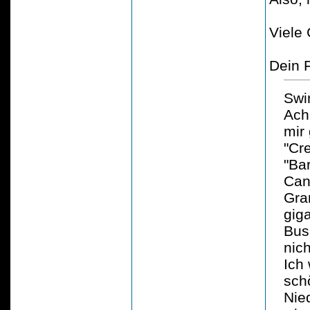
Viele
Dein 
Swi
Ach
mir 
"Cr
"Ba
Cany
Gra
gig
Bus
nic
Ich
sch
Nie