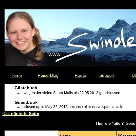
Home
Reise-Blog
Route
Support
Üb
Gästebuch
- war wegen der vielen Spam-Mails bis 22.05.2013 geschlossen
Guestbook
- was closed up to May 22, 2013 because of massive spam attack
<== nächste Seite
Hier die "alten" Sei
Komm