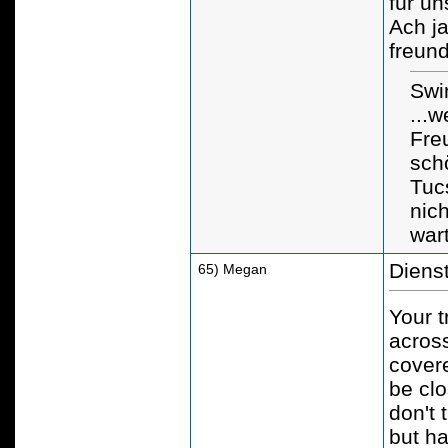
für un
Ach ja
freund
Swi
...
Freu
sch
Tuc
nic
wart
Diens
65) Megan
Your t
across
cover
be cl
don't 
but h