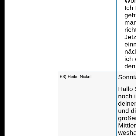
Wort
Ich
geh
man
richt
Jet
ein
näc
ich 
den
Sonnt
68) Heike Nickel
Hallo
noch i
deine
und d
größer
Mittle
weshal