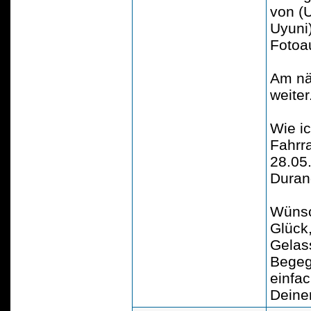
von (U
Uyuni)
Fotoa
Am nä
weiter
Wie i
Fahrra
28.05
Duran
Wünsch
Glück,
Gelas
Begeg
einfa
Deiner