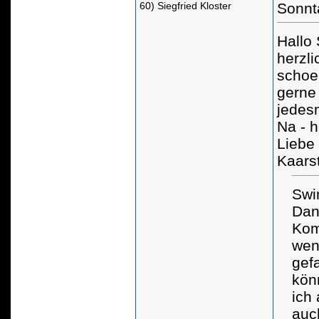
60) Siegfried Kloster
Sonnt
Hallo
herzli
schoe
gerne 
jedes
Na - 
Liebe
Kaars
Swi
Dan
Kom
wen
gefa
kön
ich
auc