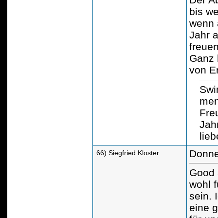
bis we
wenn a
Jahr a
freuen
Ganz 
von E
Swi
mens
Fre
Jahr
lie
Donne
66) Siegfried Kloster
Good 
wohl f
sein. 
eine 