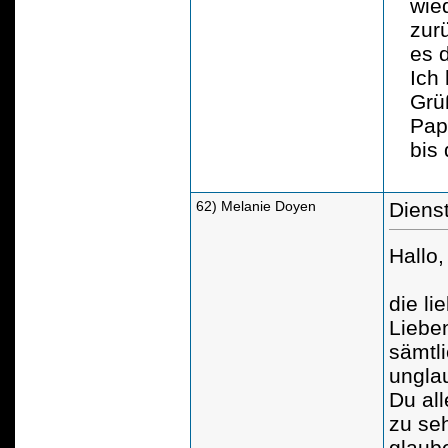
wie
zur
es d
Ich 
Grü
Pap
bis
dei
62) Melanie Doyen
Dienst
Hallo,
die l
Liebe
sämtli
ungla
Du al
zu se
glaube