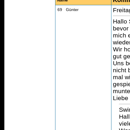
Name
Freit
69
)
Günter
Andriessen
Hallo
bevor 
mich 
wiede
Wir ho
gut ge
Uns b
nicht
mal w
gespie
munte
Liebe
Swi
Hall
viel