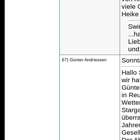
viele
Heike
Swi
...h
Lie
und 
Sonnt
67) Günter Andriessen
Hallo
wir ha
Günte
in Re
Wetter
Starg
überr
Jahre
Gesell
Der A